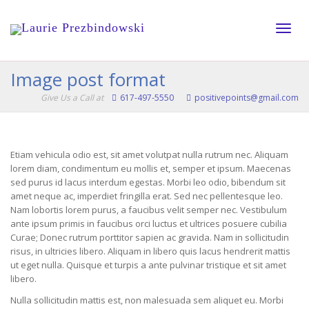
Toggle
Image post format
Give Us a Call at
617-497-5550
positivepoints@gmail.com
naviga
Etiam vehicula odio est, sit amet volutpat nulla rutrum nec. Aliquam
lorem diam, condimentum eu mollis et, semper et ipsum. Maecenas
sed purus id lacus interdum egestas. Morbi leo odio, bibendum sit
amet neque ac, imperdiet fringilla erat. Sed nec pellentesque leo.
Nam lobortis lorem purus, a faucibus velit semper nec. Vestibulum
ante ipsum primis in faucibus orci luctus et ultrices posuere cubilia
Curae; Donec rutrum porttitor sapien ac gravida. Nam in sollicitudin
risus, in ultricies libero. Aliquam in libero quis lacus hendrerit mattis
ut eget nulla. Quisque et turpis a ante pulvinar tristique et sit amet
libero.
Nulla sollicitudin mattis est, non malesuada sem aliquet eu. Morbi