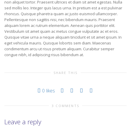
non aliquet tortor. Praesent ultrices et diam sit amet egestas. Nulla
sed mollis leo. Integer quis lacus urna. In pretium est a est pulvinar
rhoncus. Quisque pharetra quam ac justo euismod ullamcorper.
Pellentesque non sagittis nisi, nec bibendum mauris. Praesent
aliquam lorem ac rutrum elementum. Aenean quis porttitor elit.
Vestibulum sit amet quam ac metus congue vulputate ac et eros.
Quisque vitae urna a neque aliquam tincidunt et sit amet ipsum. In
eget vehicula mauris. Quisque lobortis sem diam. Maecenas
condimentum arcu ut risus pretium aliquam. Curabitur semper
congue nibh, id adipiscing risus bibendum at.
SHARE THIS
0
likes
3 COMMENTS
Leave a reply